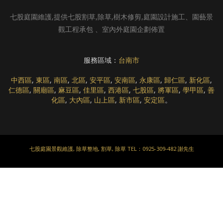
七股庭園維護,提供七股割草,除草,樹木修剪,庭園設計施工、園藝景
觀工程承包 、室內外庭園企劃佈置
服務區域：
台南市
中西區
,
東區
,
南區
,
北區
,
安平區
,
安南區
,
永康區
,
歸仁區
,
新化區
,
仁德區
,
關廟區
,
麻豆區
,
佳里區
,
西港區
,
七股區
,
將軍區
,
學甲區
,
善
化區
,
大內區
,
山上區
,
新市區
,
安定區
。
七股庭園景觀維護, 除草整地, 割草, 除草 TEL：0925-309-482 謝先生