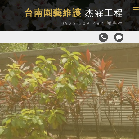
台南園藝維護
杰霖工程
0925-309-482 謝先生