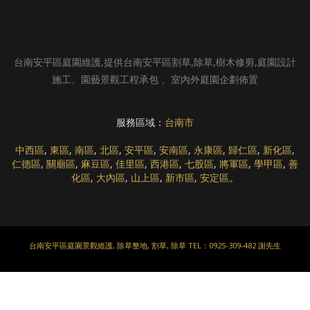
台南安平區庭園維護,提供台南安平區割草,除草,樹木修剪,庭園設計
施工、園藝景觀工程承包 、室內外庭園企劃佈置
服務區域：
台南市
中西區
,
東區
,
南區
,
北區
,
安平區
,
安南區
,
永康區
,
歸仁區
,
新化區
,
仁德區
,
關廟區
,
麻豆區
,
佳里區
,
西港區
,
七股區
,
將軍區
,
學甲區
,
善
化區
,
大內區
,
山上區
,
新市區
,
安定區
。
台南安平區庭園景觀維護, 除草整地, 割草, 除草 TEL：0925-309-482 謝先生