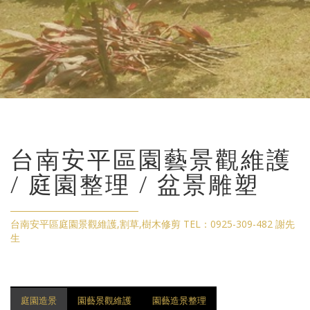
台南安平區園藝景觀維護
/ 庭園整理 / 盆景雕塑
台南安平區庭園景觀維護,割草,樹木修剪 TEL：0925-309-482 謝先
生
庭園造景
園藝景觀維護
園藝造景整理