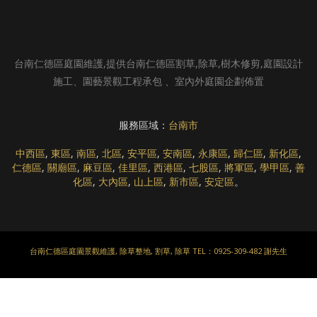
台南仁德區庭園維護,提供台南仁德區割草,除草,樹木修剪,庭園設計
施工、園藝景觀工程承包 、室內外庭園企劃佈置
服務區域：
台南市
中西區
,
東區
,
南區
,
北區
,
安平區
,
安南區
,
永康區
,
歸仁區
,
新化區
,
仁德區
,
關廟區
,
麻豆區
,
佳里區
,
西港區
,
七股區
,
將軍區
,
學甲區
,
善
化區
,
大內區
,
山上區
,
新市區
,
安定區
。
台南仁德區庭園景觀維護, 除草整地, 割草, 除草 TEL：0925-309-482 謝先生